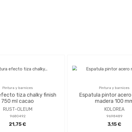
Pintura y barnices
Pintura y barnices
efecto tiza chalky finish
Espatula pintor acer
750 ml cacao
madera 100 m
RUST-OLEUM
KOLOREA
9680492
9698489
21,75 €
3,15 €