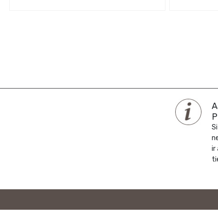
A
P
Si
n
ir
ti