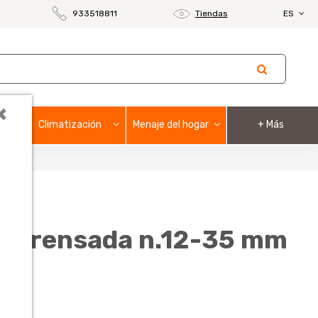
933518811
Tiendas
ES
×
Climatización
Menaje del hogar
+ Más
al prensada n.12-35 mm
o