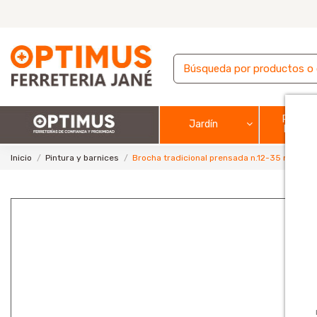
Pintura
Jardín
barnic
Inicio
Pintura y barnices
Brocha tradicional prensada n.12-35 mm