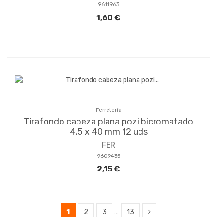
9611963
1,60 €
Ferretería
Tirafondo cabeza plana pozi bicromatado
4,5 x 40 mm 12 uds
FER
9609435
2,15 €
1
2
3
…
13