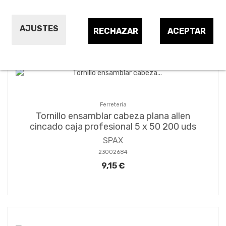
Ordenar por:
24
1
2
3
…
13
AJUSTES
RECHAZAR
ACEPTAR
Ferretería
Tornillo ensamblar cabeza plana allen
cincado caja profesional 5 x 50 200 uds
SPAX
23002684
9,15 €